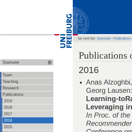
Sie sind hier:
Startseite
›
Publications
Publications
Startseite
2016
Team
Anas Alzoghbi,
Teaching
Research
Georg Lausen
Publications
Learning-toR
2019
Leveraging ir
2018
In Proc. of t
2017
2016
Recommender 
2015
Conference o