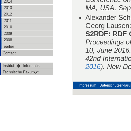
2014
MA, USA, Sep
2013
2012
Alexander Schä
2011
Georg Lausen
2010
S2RDF: RDF 
2009
2008
Proceedings o
earlier
10, June 2016
Contact
42nd Internati
2016
). New De
Institut f�r Informatik
Technische Fakult�t
Impressum
|
Datenschutzerkläru